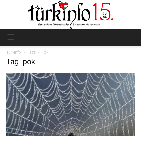
Türkinfo
Türkinfo
Tags
Pók
Tag: pók