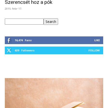
Szerencsét hoz a pók
2015. febr 17.
Keresés
Search
16,474
Fans
LIKE
639
Followers
FOLLOW