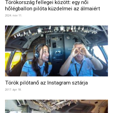
Törökország fellegei között: egy női
hőlégballon pilóta küzdelmei az álmaiért
2024. nov 11.
Török pilótanő az Instagram sztárja
2017. ápr 18.