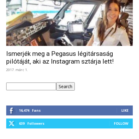
Ismerjék meg a Pegasus légitársaság
pilótáját, aki az Instagram sztárja lett!
2017. márc 1.
Keresés
Search
16,474
Fans
LIKE
639
Followers
FOLLOW