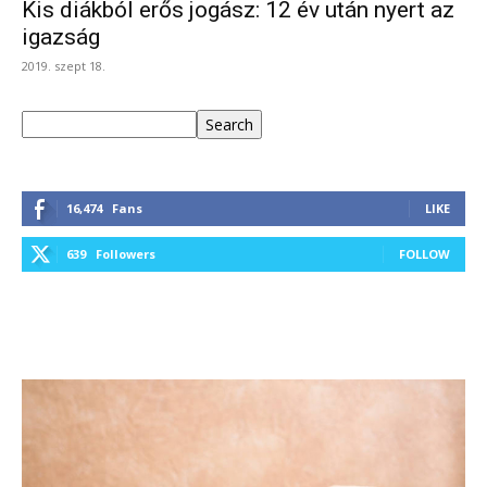
Kis diákból erős jogász: 12 év után nyert az
igazság
2019. szept 18.
Keresés
Search
16,474
Fans
LIKE
639
Followers
FOLLOW