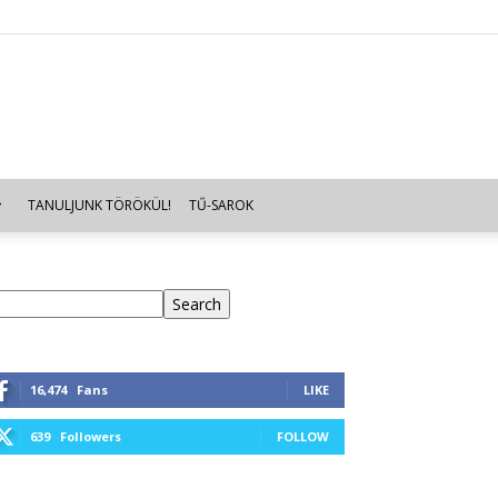
TANULJUNK TÖRÖKÜL!
TŰ-SAROK
eresés
Search
16,474
Fans
LIKE
639
Followers
FOLLOW