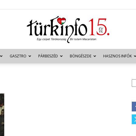
GASZTRO
PÁRBESZÉD
BÖNGÉSZDE
HASZNOS INFÓK
Türkinfo
K