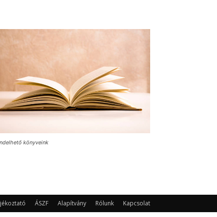
ndelhető könyveink
jékoztató
ÁSZF
Alapítvány
Rólunk
Kapcsolat