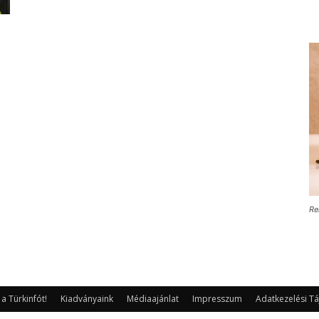
Re
 Türkinfót!
Kiadványaink
Médiaajánlat
Impresszum
Adatkezelési Tá