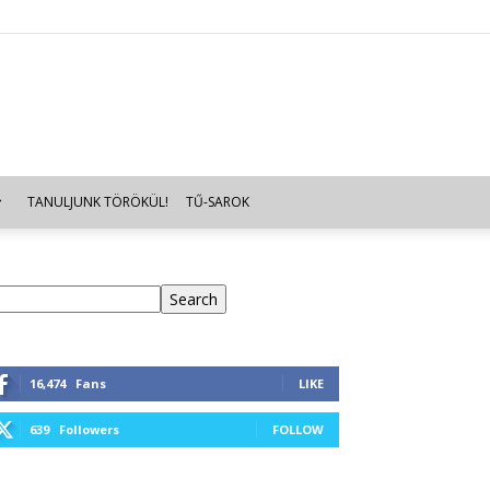
TANULJUNK TÖRÖKÜL!
TŰ-SAROK
eresés
Search
16,474
Fans
LIKE
639
Followers
FOLLOW