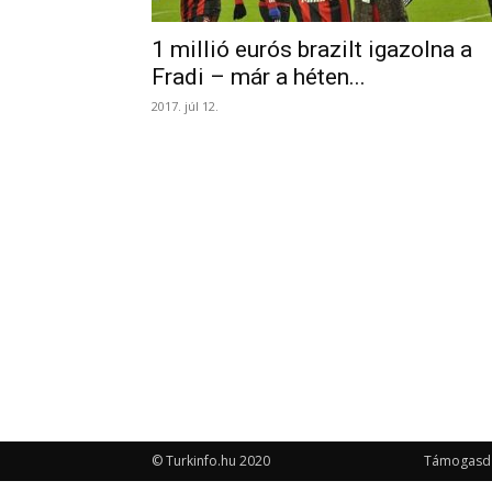
1 millió eurós brazilt igazolna a
Fradi – már a héten...
2017. júl 12.
© Turkinfo.hu 2020
Támogasd a