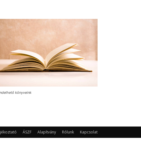
ndelhető könyveink
jékoztató
ÁSZF
Alapítvány
Rólunk
Kapcsolat