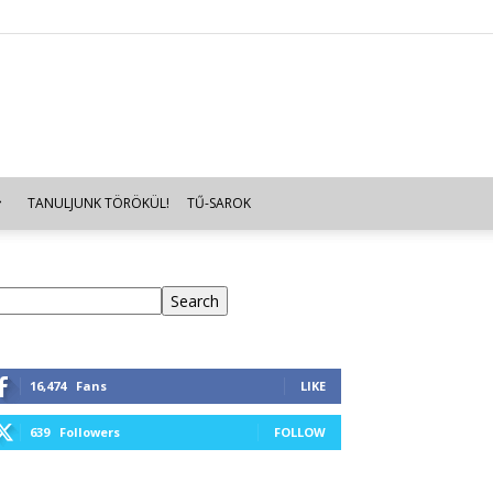
TANULJUNK TÖRÖKÜL!
TŰ-SAROK
eresés
Search
16,474
Fans
LIKE
639
Followers
FOLLOW