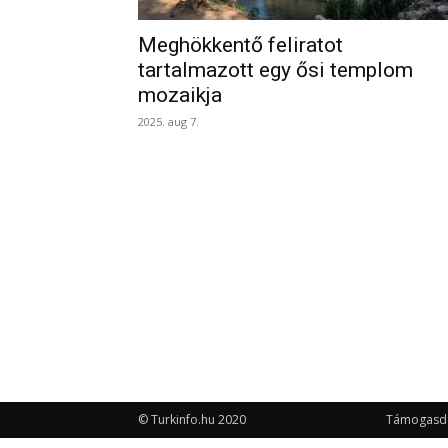
Meghökkentő feliratot
tartalmazott egy ősi templom
mozaikja
2025. aug 7.
© Turkinfo.hu 2020
Támogasd a