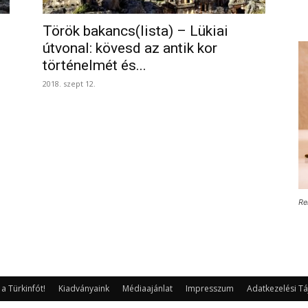
Török bakancs(lista) – Lükiai
útvonal: kövesd az antik kor
történelmét és...
2018. szept 12.
Re
 Türkinfót!
Kiadványaink
Médiaajánlat
Impresszum
Adatkezelési Tá