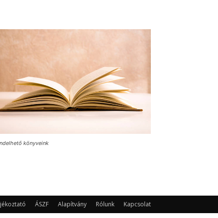
ndelhető könyveink
jékoztató
ÁSZF
Alapítvány
Rólunk
Kapcsolat