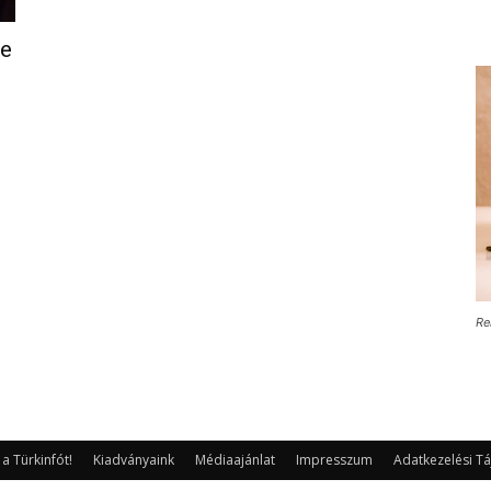
ye
Re
 Türkinfót!
Kiadványaink
Médiaajánlat
Impresszum
Adatkezelési Tá