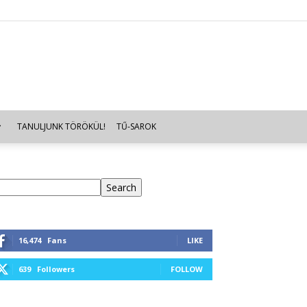
TANULJUNK TÖRÖKÜL!
TŰ-SAROK
eresés
Search
16,474
Fans
LIKE
639
Followers
FOLLOW