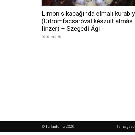
Limon sıkacağında elmalı kurabi
(Citromfacsaróval készült almás
linzer) – Szegedi Ági
2016. máj 30.
© Turkinfo.hu 2020
Támogasd a