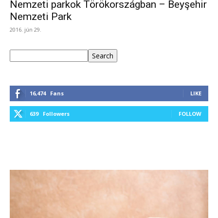
Nemzeti parkok Törökországban – Beyşehir
Nemzeti Park
2016. jún 29.
Keresés
Search
16,474
Fans
LIKE
639
Followers
FOLLOW