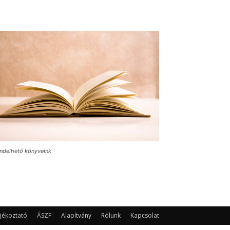
ndelhető könyveink
jékoztató
ÁSZF
Alapítvány
Rólunk
Kapcsolat