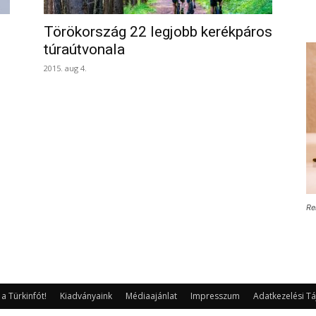
Törökország 22 legjobb kerékpáros
túraútvonala
2015. aug 4.
Re
 Türkinfót!
Kiadványaink
Médiaajánlat
Impresszum
Adatkezelési Tá