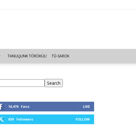
TANULJUNK TÖRÖKÜL!
TŰ-SAROK
eresés
Search
16,474
Fans
LIKE
639
Followers
FOLLOW