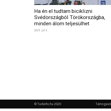
Ha én el tudtam biciklizni
Svédországból Törökországba,
minden álom teljesülhet
2023. júl 3.
© Turkinfo.hu 2020
Támogasd a