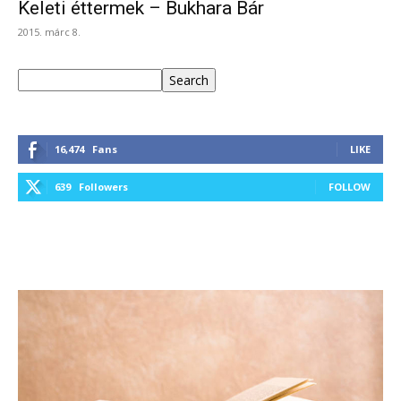
Keleti éttermek – Bukhara Bár
2015. márc 8.
Keresés
Search
16,474
Fans
LIKE
639
Followers
FOLLOW