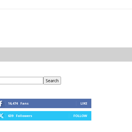
eresés
Search
16,474
Fans
LIKE
639
Followers
FOLLOW