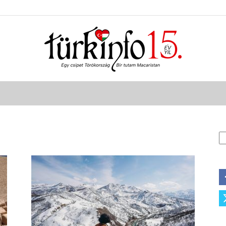
Türkinfo
K