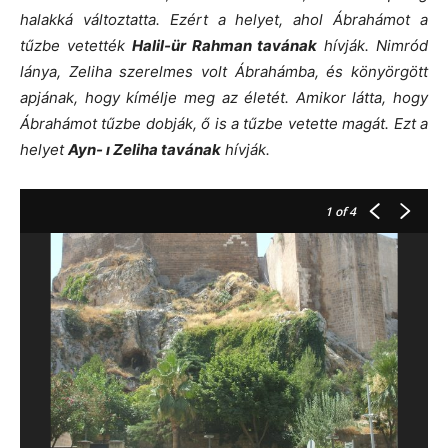
halakká változtatta. Ezért a helyet, ahol Ábrahámot a
tűzbe vetették
Halil-ür Rahman tavának
hívják. Nimród
lánya, Zeliha szerelmes volt Ábrahámba, és könyörgött
apjának, hogy kímélje meg az életét. Amikor látta, hogy
Ábrahámot tűzbe dobják, ő is a tűzbe vetette magát. Ezt a
helyet
Ayn- ı Zeliha tavának
hívják.
1
of 4