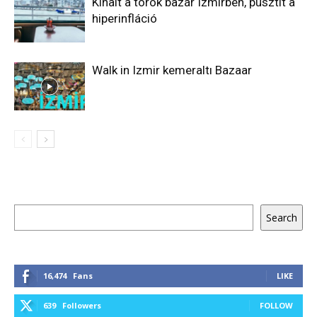
Kihalt a török bazár Izmirben, pusztít a
hiperinfláció
Walk in Izmir kemeraltı Bazaar
Keresés
Search
16,474
Fans
LIKE
639
Followers
FOLLOW