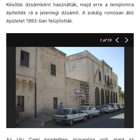
Később dzsámiként használták, majd erre a templomra
építették rá a jelenlegi dzsámit. A sokáig romosan álló
épületet 1993-ban felújították.
1
of 19
Az
Ulu Cami
kezdetben zsinagóga volt, majd az