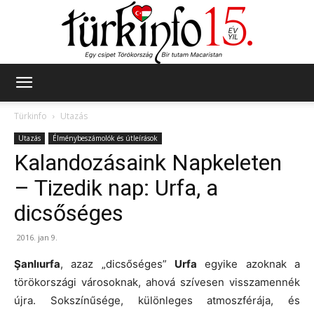
Türkinfo
Türkinfo
Utazás
Utazás
Élménybeszámolók és útleírások
Kalandozásaink Napkeleten
– Tizedik nap: Urfa, a
dicsőséges
2016. jan 9.
Şanlıurfa
, azaz „dicsőséges”
Urfa
egyike azoknak a
törökországi városoknak, ahová szívesen visszamennék
újra. Sokszínűsége, különleges atmoszférája, és