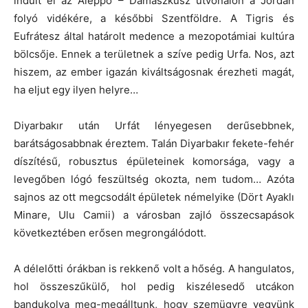
indult el az Aleppo – Damaszkusz útvonalon a Jordán
folyó vidékére, a későbbi Szentföldre. A Tigris és
Eufrátesz által határolt medence a mezopotámiai kultúra
bölcsője. Ennek a területnek a szíve pedig Urfa. Nos, azt
hiszem, az ember igazán kiváltságosnak érezheti magát,
ha eljut egy ilyen helyre…
Diyarbakır után Urfát lényegesen derűsebbnek,
barátságosabbnak éreztem. Talán Diyarbakır fekete-fehér
díszítésű, robusztus épületeinek komorsága, vagy a
levegőben lógó feszültség okozta, nem tudom… Azóta
sajnos az ott megcsodált épületek némelyike (Dört Ayaklı
Minare, Ulu Camii) a városban zajló összecsapások
következtében erősen megrongálódott.
A délelőtti órákban is rekkenő volt a hőség. A hangulatos,
hol összeszűkülő, hol pedig kiszélesedő utcákon
bandukolva meg-megálltunk, hogy szemügyre vegyünk