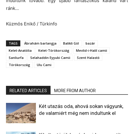
indultunk tovább. Egy újabb fantasztikus kaland várt
ránk…
Küzmös Enikő / Türkinfo
TAGS
Ábrahám barlangja
Balikli Göl
bazár
Kelet-Anatólia
Kelet-Törökország
Mevlid-i-Halil camii
Sanliurfa
Selahaddin Eyyubi Camii
Szent Halastó
Törökország
Ulu Cami
RELATED ARTICLES
MORE FROM AUTHOR
Két utazás oda, ahová sokan vágyunk,
de valamiért még nem indultunk el