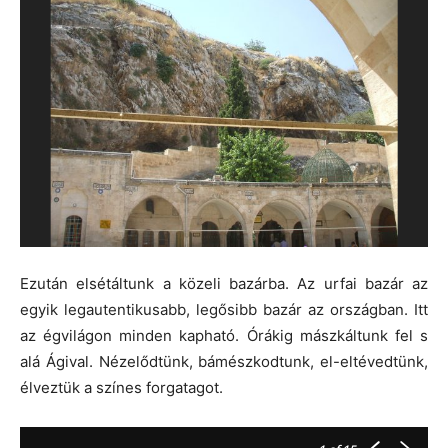
Ezután elsétáltunk a közeli bazárba. Az urfai bazár az
egyik legautentikusabb, legősibb bazár az országban. Itt
az égvilágon minden kapható. Órákig mászkáltunk fel s
alá Ágival. Nézelődtünk, bámészkodtunk, el-eltévedtünk,
élveztük a színes forgatagot.