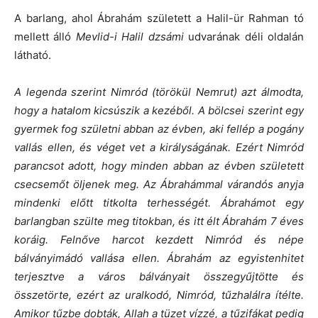
A barlang, ahol Ábrahám született a Halil-ür Rahman tó
mellett álló
Mevlid-i Halil dzsámi
udvarának déli oldalán
látható.
A legenda szerint Nimród (törökül Nemrut) azt álmodta,
hogy a hatalom kicsúszik a kezéből. A bölcsei szerint egy
gyermek fog születni abban az évben, aki fellép a pogány
vallás ellen, és véget vet a királyságának. Ezért Nimród
parancsot adott, hogy minden abban az évben született
csecsemőt öljenek meg. Az Ábrahámmal várandós anyja
mindenki előtt titkolta terhességét. Ábrahámot egy
barlangban szülte meg titokban, és itt élt Ábrahám 7 éves
koráig. Felnőve harcot kezdett Nimród és népe
bálványimádó vallása ellen. Ábrahám az egyistenhitet
terjesztve a város bálványait összegyűjtötte és
összetörte, ezért az uralkodó, Nimród, tűzhalálra ítélte.
Amikor tűzbe dobták, Allah a tüzet vízzé, a tűzifákat pedig