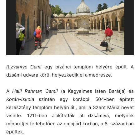
Rızvaniye Cami
egy bizánci templom helyére épült. A
dzsámi udvara körül helyezkedik el a medresze.
A
Halil Rahman Camii
(a Kegyelmes Isten Barátja) és
Korán-iskola
szintén egy korábbi, 504-ben épített
keresztény templom helyén áll, ami a Szent Mária nevet
viselte. 1211-ben alakították át dzsámivá, melynek
minaretjei feltehetően az omajjád korban, a 8. században
épültek.