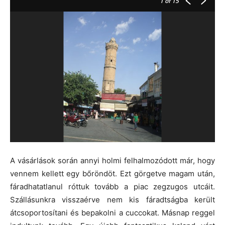
1
of 15
A vásárlások során annyi holmi felhalmozódott már, hogy
vennem kellett egy bőröndöt. Ezt görgetve magam után,
fáradhatatlanul róttuk tovább a piac zegzugos utcáit.
Szállásunkra visszaérve nem kis fáradtságba került
átcsoportosítani és bepakolni a cuccokat. Másnap reggel