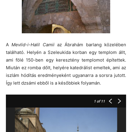
A
Mevlid-i-Halil Camii
az Ábrahám barlang közelében
található. Helyén a Szeleukida korban egy templom állt,
ami fölé 150-ben egy keresztény templomot építettek.
Miután ez romba dőlt, helyére katedrálist emeltek, ami az
iszlám hódítás eredményeként ugyanarra a sorsra jutott.
Így lett dzsámi ebből is a későbbiek folyamán.
1
of 11