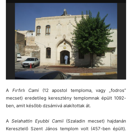
A
Fırfırlı Cami
(12 apostol temploma, vagy „fodros”
mecset) eredetileg keresztény templomnak épült 1092-
ben, amit később dzsámivá alakítottak át.
A
Selahattin Eyubbi Camii
(Szaladin mecset) hajdanán
Keresztelő Szent János templom volt (457-ben épült).