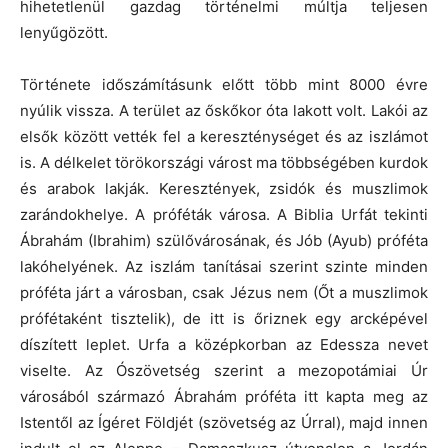
hihetetlenül gazdag történelmi múltja teljesen
lenyűgözött.
Története időszámításunk előtt több mint 8000 évre
nyúlik vissza. A terület az őskőkor óta lakott volt. Lakói az
elsők között vették fel a kereszténységet és az iszlámot
is. A délkelet törökországi várost ma többségében kurdok
és arabok lakják. Keresztények, zsidók és muszlimok
zarándokhelye. A próféták városa. A Biblia Urfát tekinti
Ábrahám (Ibrahim) szülővárosának, és Jób (Ayub) próféta
lakóhelyének. Az iszlám tanításai szerint szinte minden
próféta járt a városban, csak Jézus nem (Őt a muszlimok
prófétaként tisztelik), de itt is őriznek egy arcképével
díszített leplet. Urfa a középkorban az Edessza nevet
viselte. Az Ószövetség szerint a mezopotámiai Úr
városából származó Ábrahám próféta itt kapta meg az
Istentől az Ígéret Földjét (szövetség az Úrral), majd innen