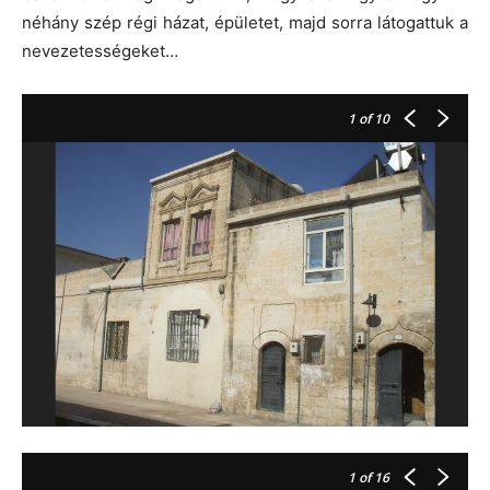
néhány szép régi házat, épületet, majd sorra látogattuk a
nevezetességeket…
1
of 10
1
of 16