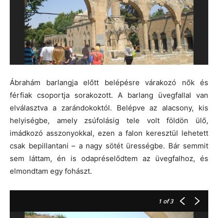
Ábrahám barlangja előtt belépésre várakozó nők és
férfiak csoportja sorakozott. A barlang üvegfallal van
elválasztva a zarándokoktól. Belépve az alacsony, kis
helyiségbe, amely zsúfolásig tele volt földön ülő,
imádkozó asszonyokkal, ezen a falon keresztül lehetett
csak bepillantani – a nagy sötét ürességbe. Bár semmit
sem láttam, én is odapréselődtem az üvegfalhoz, és
elmondtam egy fohászt.
1
of 3