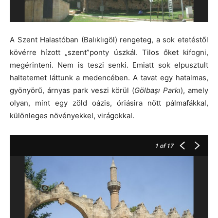
A Szent Halastóban (Balıklıgöl) rengeteg, a sok etetéstől
kövérre hízott „szent”ponty úszkál. Tilos őket kifogni,
megérinteni. Nem is teszi senki. Emiatt sok elpusztult
haltetemet láttunk a medencében. A tavat egy hatalmas,
gyönyörű, árnyas park veszi körül (
Gölbaşı Parkı
), amely
olyan, mint egy zöld oázis, óriásira nőtt pálmafákkal,
különleges növényekkel, virágokkal.
1
of 17