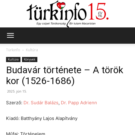
Türkinfo
Türkinfo
Kultúra
Kultúra
Könyvek
Budavár története – A török
kor (1526-1686)
2025. jún 15.
Szerző:
Dr. Sudár Balázs
,
Dr. Papp Adrienn
Kiadó: Batthyány Lajos Alapítvány
Műfaj: Történelem