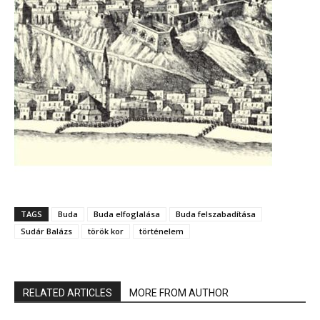
TAGS
Buda
Buda elfoglalása
Buda felszabadítása
Sudár Balázs
török kor
történelem
RELATED ARTICLES
MORE FROM AUTHOR