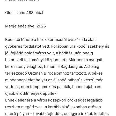
Oldalszám: 488 oldal
Megjelenés éve: 2025
Buda története a török kor másfél évszázada alatt
gyökeres fordulatot vett: korábban uralkodói székhely és
jól fejlődő polgárváros volt, a hódítás után pedig
határszéli tartományi központ lett. Már nem a nyugati
keresztény világhoz, hanem a Bagdadig és Arábiáig
terjeszkedő Oszmán Birodalomhoz tartozott. A békés
mindennapi élet helyét az állandó háborús készültség
vette át, nem templomok és paloták, hanem újabb és
újabb erődítmények épültek.
Ennek ellenére a város középkori örökségét legalább
részben megőrizve – a korábbiaktól azonban erősen
eltérő pályán – tovább fejlődött, és egyre inkább keleties