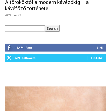
A törököktől a modern kávézókig – a
kávéfőző története
2019. nov 29.
Keresés
Search
16,474
Fans
LIKE
639
Followers
FOLLOW