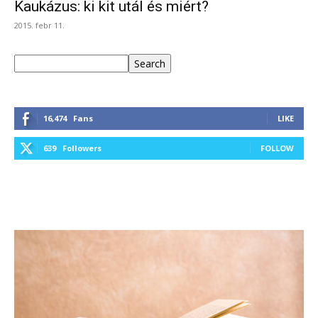
Kaukázus: ki kit utál és miért?
2015. febr 11.
Keresés
Search
16,474
Fans
LIKE
639
Followers
FOLLOW