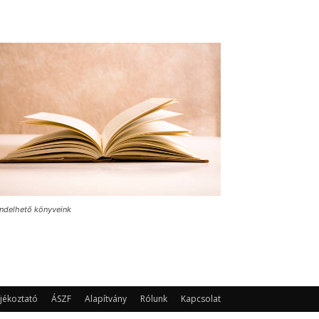
ndelhető könyveink
jékoztató
ÁSZF
Alapítvány
Rólunk
Kapcsolat