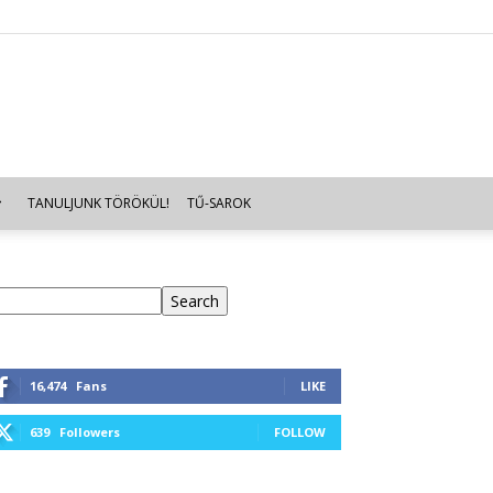
TANULJUNK TÖRÖKÜL!
TŰ-SAROK
eresés
Search
16,474
Fans
LIKE
639
Followers
FOLLOW