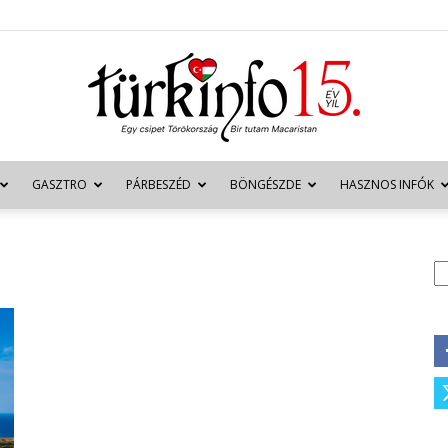
GASZTRO
PÁRBESZÉD
BÖNGÉSZDE
HASZNOS INFÓK
Türkinfo
K