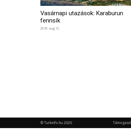
Vasárnapi utazások: Karaburun
fennsík
2018. aug 12.
© Turkinfo.hu 2020
Támogasd a