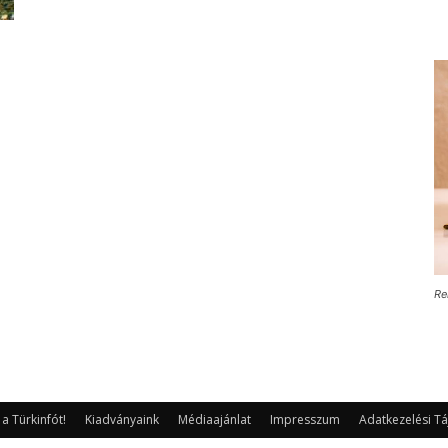
Re
 Türkinfót!
Kiadványaink
Médiaajánlat
Impresszum
Adatkezelési Tá