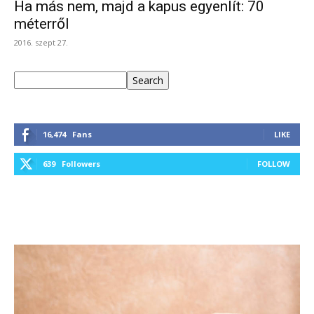
Ha más nem, majd a kapus egyenlít: 70
méterről
2016. szept 27.
Keresés
Search
16,474
Fans
LIKE
639
Followers
FOLLOW