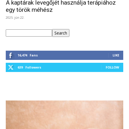
A kaptárak levegőjét használja terápiához
egy török méhész
2025. jún 22.
Keresés
Search
16,474
Fans
LIKE
639
Followers
FOLLOW