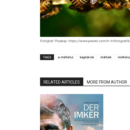
Fotoğraf: Pixabay: https://www.pexels.com/tr-tr/fotograf
TAGS
a méhész
kaptárok
méhek
méhész
RELATED ARTICLES
MORE FROM AUTHOR