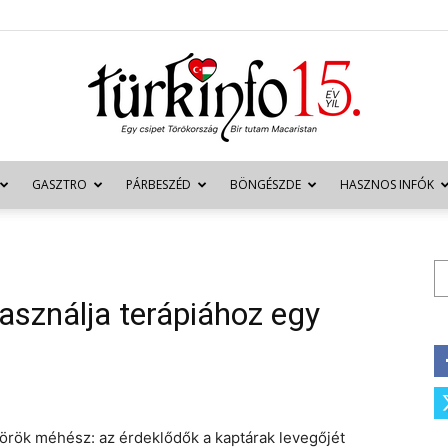
GASZTRO
PÁRBESZÉD
BÖNGÉSZDE
HASZNOS INFÓK
Türkinfo
Ke
asználja terápiához egy
török méhész: az érdeklődők a kaptárak levegőjét