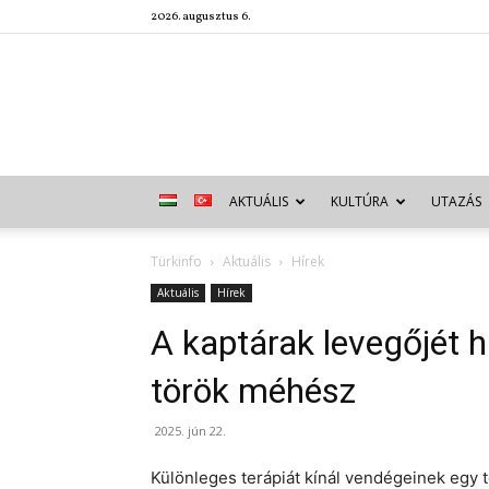
2026. augusztus 6.
AKTUÁLIS
KULTÚRA
UTAZÁS
Türkinfo
Aktuális
Hírek
Aktuális
Hírek
A kaptárak levegőjét h
török méhész
2025. jún 22.
Különleges terápiát kínál vendégeinek egy 