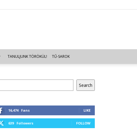
TANULJUNK TÖRÖKÜL!
TŰ-SAROK
resés
Search
16,474
Fans
LIKE
639
Followers
FOLLOW