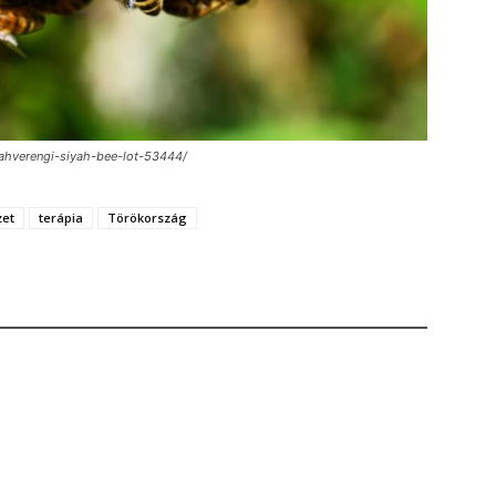
/kahverengi-siyah-bee-lot-53444/
et
terápia
Törökország