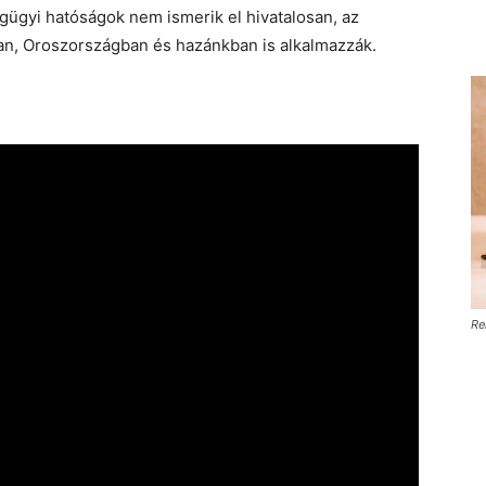
gügyi hatóságok nem ismerik el hivatalosan, az
an, Oroszországban és hazánkban is alkalmazzák.
Re