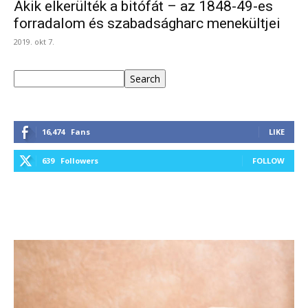
Akik elkerülték a bitófát – az 1848-49-es
forradalom és szabadságharc menekültjei
2019. okt 7.
Keresés
Search
16,474
Fans
LIKE
639
Followers
FOLLOW