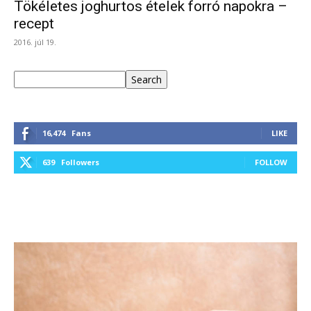
Tökéletes joghurtos ételek forró napokra –
recept
2016. júl 19.
Keresés
Search
16,474
Fans
LIKE
639
Followers
FOLLOW