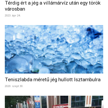
Térdig ért a jég a villámárvíz után egy török
városban
2023. ápr 24.
Teniszlabda méretű jég hullott Isztambulra
2020. szept 30.