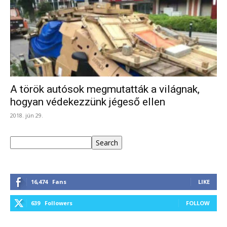
A török autósok megmutatták a világnak,
hogyan védekezzünk jégeső ellen
2018. jún 29.
Keresés
Search
16,474
Fans
LIKE
639
Followers
FOLLOW