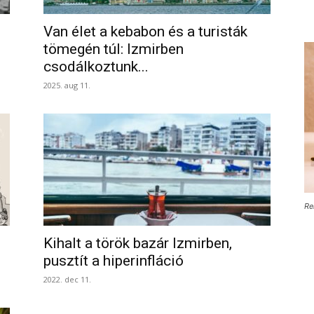
Van élet a kebabon és a turisták
tömegén túl: Izmirben
csodálkoztunk...
2025. aug 11.
Re
Kihalt a török bazár Izmirben,
pusztít a hiperinfláció
2022. dec 11.