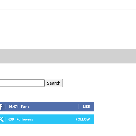
eresés
Search
16,474
Fans
LIKE
639
Followers
FOLLOW