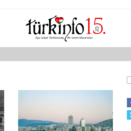
Türkinfo
K