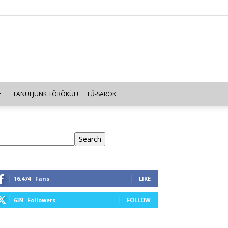
TANULJUNK TÖRÖKÜL!
TŰ-SAROK
eresés
Search
16,474
Fans
LIKE
639
Followers
FOLLOW