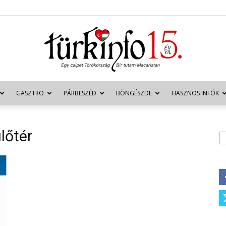
GASZTRO
PÁRBESZÉD
BÖNGÉSZDE
HASZNOS INFÓK
Türkinfo
lőtér
K