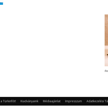
Re
 Türkinfót!
Kiadványaink
Médiaajánlat
Impresszum
Adatkezelési Tá