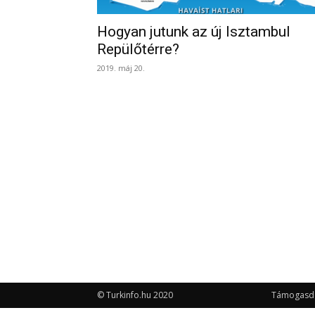
Hogyan jutunk az új Isztambul
Repülőtérre?
2019. máj 20.
© Turkinfo.hu 2020
Támogasd a