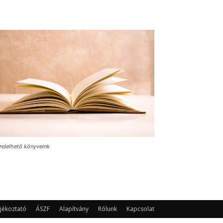
ndelhető könyveink
jékoztató
ÁSZF
Alapítvány
Rólunk
Kapcsolat