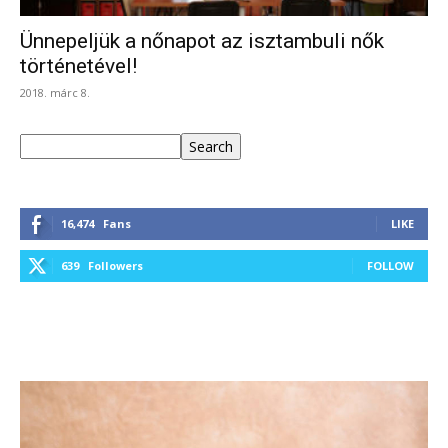
Ünnepeljük a nőnapot az isztambuli nők
történetével!
2018. márc 8.
Keresés
Search
16,474
Fans
LIKE
639
Followers
FOLLOW