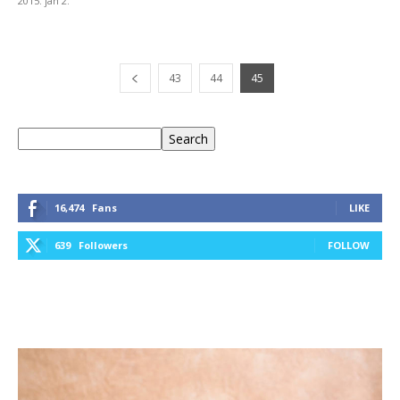
2015. jan 2.
43
44
45
Keresés
Search
16,474
Fans
LIKE
639
Followers
FOLLOW