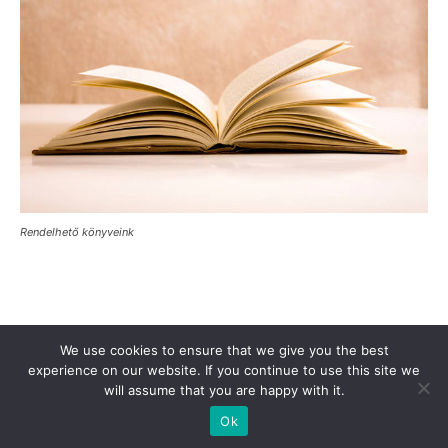
Rendelhető könyveink
Támogasd a Türkinfót!
Kiadványaink
Médiaajánlat
We use cookies to ensure that we give you the best
experience on our website. If you continue to use this site we
Impresszum
Adatkezelési Tájékoztató
ÁSZF
Alapítvány
will assume that you are happy with it.
Rólunk
Kapcsolat
Ok
© Turkinfo.hu 2020