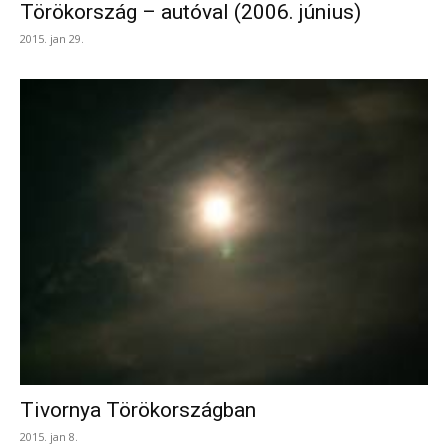
Törökország – autóval (2006. június)
2015. jan 29.
Tivornya Törökországban
2015. jan 8.