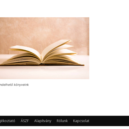
ndelhető könyveink
jékoztató
ÁSZF
Alapítvány
Rólunk
Kapcsolat