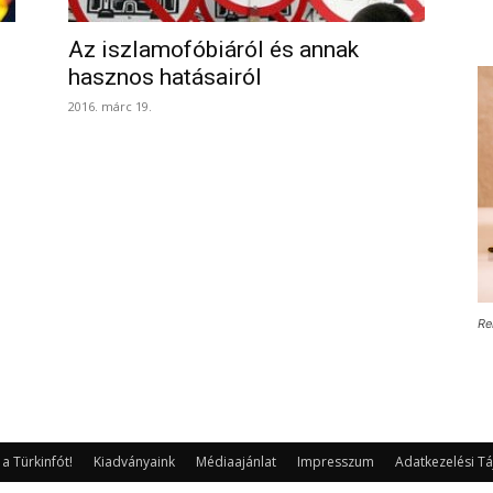
Az iszlamofóbiáról és annak
hasznos hatásairól
2016. márc 19.
Re
 Türkinfót!
Kiadványaink
Médiaajánlat
Impresszum
Adatkezelési Tá