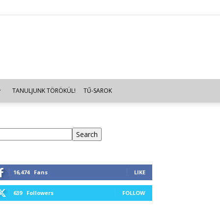
TANULJUNK TÖRÖKÜL!
TŰ-SAROK
eresés
Search
16,474
Fans
LIKE
639
Followers
FOLLOW