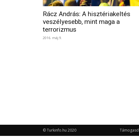
Rácz András: A hisztériakeltés
veszélyesebb, mint maga a
terrorizmus
2016. máj 9.
© Turkinfo.hu 2020
Támogasd a