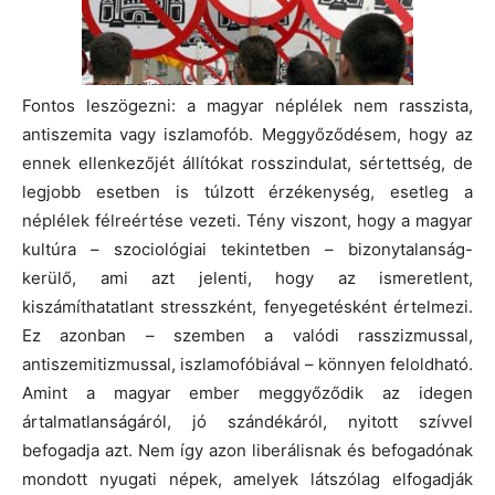
Fontos leszögezni: a magyar néplélek nem rasszista,
antiszemita vagy iszlamofób. Meggyőződésem, hogy az
ennek ellenkezőjét állítókat rosszindulat, sértettség, de
legjobb esetben is túlzott érzékenység, esetleg a
néplélek félreértése vezeti. Tény viszont, hogy a magyar
kultúra – szociológiai tekintetben – bizonytalanság-
kerülő, ami azt jelenti, hogy az ismeretlent,
kiszámíthatatlant stresszként, fenyegetésként értelmezi.
Ez azonban – szemben a valódi rasszizmussal,
antiszemitizmussal, iszlamofóbiával – könnyen feloldható.
Amint a magyar ember meggyőződik az idegen
ártalmatlanságáról, jó szándékáról, nyitott szívvel
befogadja azt. Nem így azon liberálisnak és befogadónak
mondott nyugati népek, amelyek látszólag elfogadják