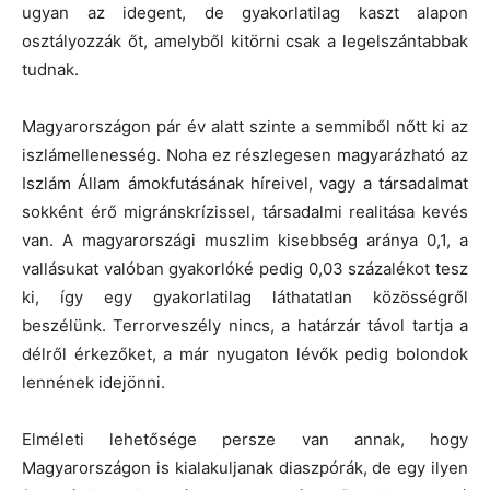
ugyan az idegent, de gyakorlatilag kaszt alapon
osztályozzák őt, amelyből kitörni csak a legelszántabbak
tudnak.
Magyarországon pár év alatt szinte a semmiből nőtt ki az
iszlámellenesség. Noha ez részlegesen magyarázható az
Iszlám Állam ámokfutásának híreivel, vagy a társadalmat
sokként érő migránskrízissel, társadalmi realitása kevés
van. A magyarországi muszlim kisebbség aránya 0,1, a
vallásukat valóban gyakorlóké pedig 0,03 százalékot tesz
ki, így egy gyakorlatilag láthatatlan közösségről
beszélünk. Terrorveszély nincs, a határzár távol tartja a
délről érkezőket, a már nyugaton lévők pedig bolondok
lennének idejönni.
Elméleti lehetősége persze van annak, hogy
Magyarországon is kialakuljanak diaszpórák, de egy ilyen