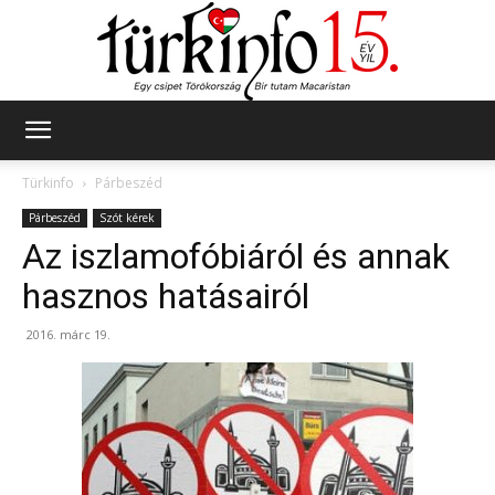
Türkinfo
Türkinfo
Párbeszéd
Párbeszéd
Szót kérek
Az iszlamofóbiáról és annak
hasznos hatásairól
2016. márc 19.