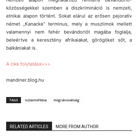
közösségekkel szemben a diszkrimináció is nemzeti,
etnikai alapon történt. Sokat elárul az erősen pejoratív
német „Kanacke” terminus, mely a muszlimok mellett
valamennyi nem fehér bevándorlót magába foglalja,
beleértve a keresztény afrikaiakat, görögöket sőt, a
balkániakat is.
A cikk folytatása>>>
mandiner.blog.hu
TAGS
iszlamofóbia
migránsválság
RELATED ARTICLES
MORE FROM AUTHOR