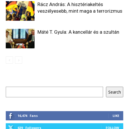
Rácz András: A hisztériakeltés
veszélyesebb, mint maga a terrorizmus
Máté T. Gyula: A kancellár és a szultán
Keresés
Search
16,474
Fans
LIKE
639
Followers
FOLLOW