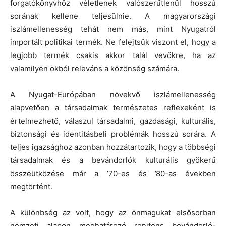
forgatókönyvhöz véletlenek valószerűtlenül hosszú
sorának kellene teljesülnie. A magyarországi
iszlámellenesség tehát nem más, mint Nyugatról
importált politikai termék. Ne felejtsük viszont el, hogy a
legjobb termék csakis akkor talál vevőkre, ha az
valamilyen okból releváns a közönség számára.
A Nyugat-Európában növekvő iszlámellenesség
alapvetően a társadalmak természetes reflexeként is
értelmezhető, válaszul társadalmi, gazdasági, kulturális,
biztonsági és identitásbeli problémák hosszú sorára. A
teljes igazsághoz azonban hozzátartozik, hogy a többségi
társadalmak és a bevándorlók kulturális gyökerű
összeütközése már a ’70-es és ’80-as években
megtörtént.
A különbség az volt, hogy az önmagukat elsősorban
nemzeti alapon meghatározó renitens bevándorló-