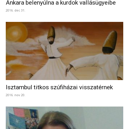
Ankara belenyúlna a kurdok vallásügyeibe
2016. dec 31.
Isztambul titkos szúfiházai visszatérnek
2016. nov 20.