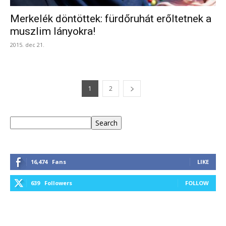
Merkelék döntöttek: fürdőruhát erőltetnek a
muszlim lányokra!
2015. dec 21.
1
2
Keresés
Search
16,474
Fans
LIKE
639
Followers
FOLLOW