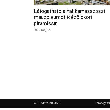
Látogatható a halikarnasszoszi
mauzóleumot idéző ókori
piramissír
2026. máj 12.
© Turkinfo.hu 2020
Támogasd a