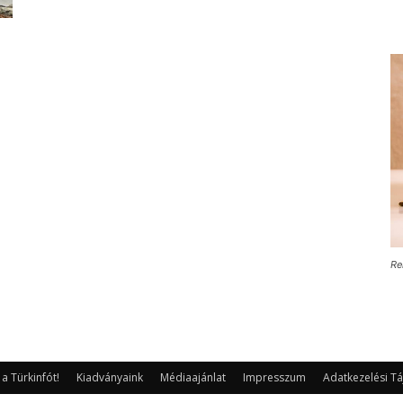
Re
 Türkinfót!
Kiadványaink
Médiaajánlat
Impresszum
Adatkezelési Tá