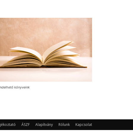
ndelhető könyveink
jékoztató
ÁSZF
Alapítvány
Rólunk
Kapcsolat