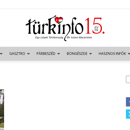
GASZTRO
PÁRBESZÉD
BÖNGÉSZDE
HASZNOS INFÓK
Türkinfo
K