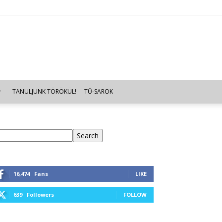
TANULJUNK TÖRÖKÜL!
TŰ-SAROK
eresés
Search
16,474
Fans
LIKE
639
Followers
FOLLOW