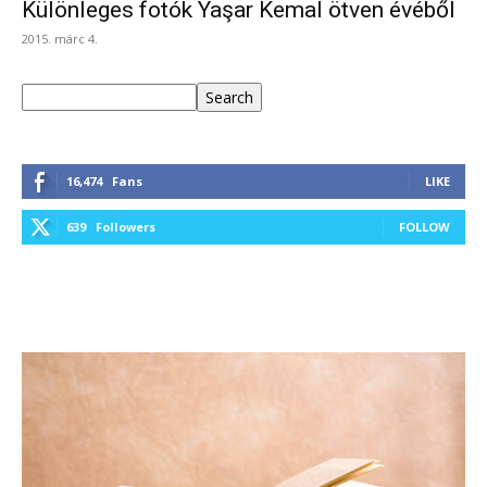
Különleges fotók Yaşar Kemal ötven évéből
2015. márc 4.
Keresés
Search
16,474
Fans
LIKE
639
Followers
FOLLOW