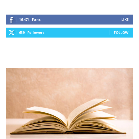
16,474
Fans
LIKE
639
Followers
FOLLOW