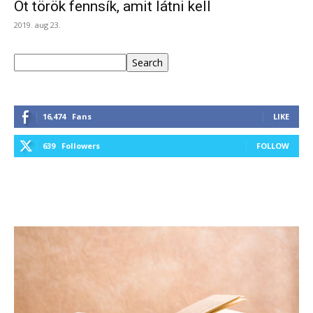
Öt török fennsík, amit látni kell
2019. aug 23.
Keresés
Search
16,474
Fans
LIKE
639
Followers
FOLLOW