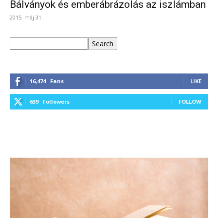
Bálványok és emberábrázolás az iszlámban
2015. máj 31.
Keresés
Search
16,474
Fans
LIKE
639
Followers
FOLLOW