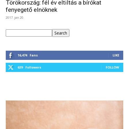
Törökország: fél év eltiltás a bírókat
fenyegető elnöknek
2017. jan 20.
Keresés
Search
16,474
Fans
LIKE
639
Followers
FOLLOW