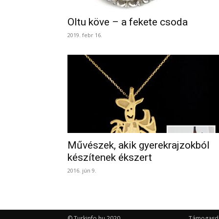
Oltu köve – a fekete csoda
2019. febr 16.
Művészek, akik gyerekrajzokból
készítenek ékszert
2016. jún 9.
© Turkinfo.hu 2020
Támogasd a