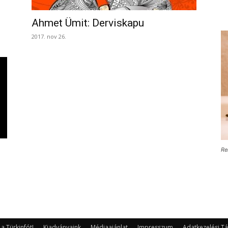
Ahmet Ümit: Derviskapu
2017. nov 26.
Re
 Türkinfót!
Kiadványaink
Médiaajánlat
Impresszum
Adatkezelési Tá