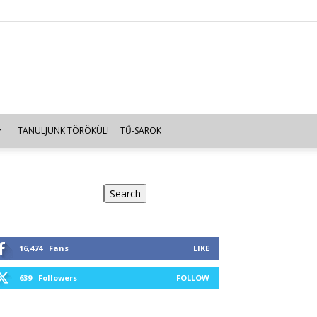
TANULJUNK TÖRÖKÜL!
TŰ-SAROK
eresés
Search
16,474
Fans
LIKE
639
Followers
FOLLOW