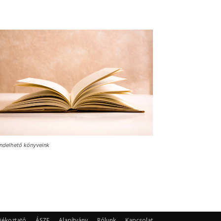
ndelhető könyveink
jékoztató
ÁSZF
Alapítvány
Rólunk
Kapcsolat