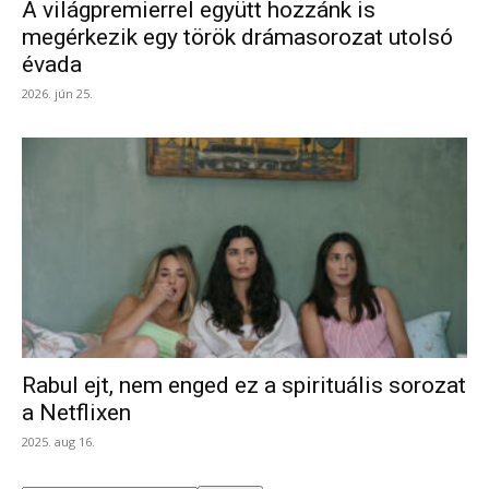
A világpremierrel együtt hozzánk is
megérkezik egy török drámasorozat utolsó
évada
2026. jún 25.
Rabul ejt, nem enged ez a spirituális sorozat
a Netflixen
2025. aug 16.