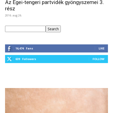
Az Égei-tengeri partvidék gyöngyszemei 3.
rész
2016. aug 26.
Keresés
Search
16,474
Fans
LIKE
639
Followers
FOLLOW