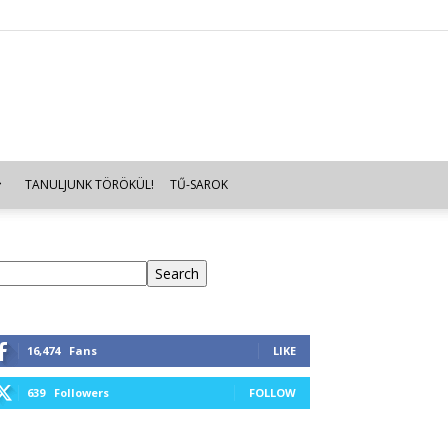
TANULJUNK TÖRÖKÜL!
TŰ-SAROK
eresés
Search
16,474
Fans
LIKE
639
Followers
FOLLOW