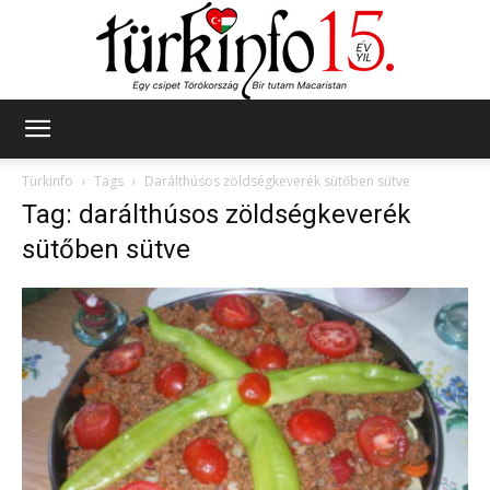
Türkinfo
Türkinfo
Tags
Darálthúsos zöldségkeverék sütőben sütve
Tag: darálthúsos zöldségkeverék
sütőben sütve