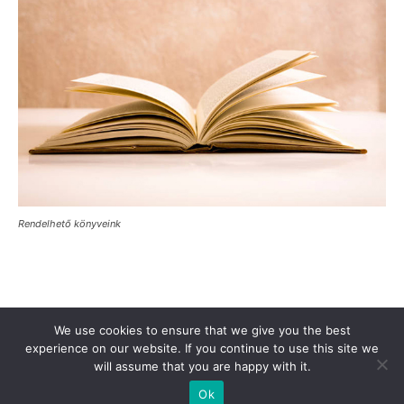
Rendelhető könyveink
Támogasd a Türkinfót!
Kiadványaink
Médiaajánlat
We use cookies to ensure that we give you the best
experience on our website. If you continue to use this site we
Impresszum
Adatkezelési Tájékoztató
ÁSZF
Alapítvány
will assume that you are happy with it.
Rólunk
Kapcsolat
Ok
© Turkinfo.hu 2020