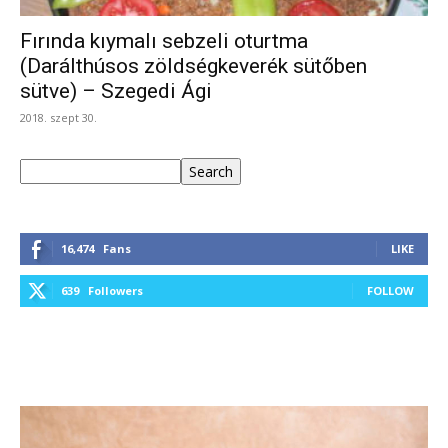
Fırında kıymalı sebzeli oturtma
(Darálthúsos zöldségkeverék sütőben
sütve) – Szegedi Ági
2018. szept 30.
Keresés
Search
16,474
Fans
LIKE
639
Followers
FOLLOW