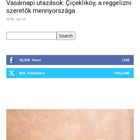
Vasárnapi utazások: Çiçekliköy, a reggelizni
szeretők mennyországa
2018. okt 14.
Keresés
Search
16,474
Fans
LIKE
639
Followers
FOLLOW