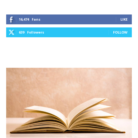
16,474
Fans
LIKE
639
Followers
FOLLOW