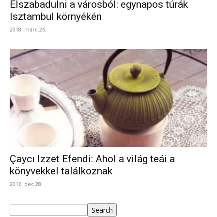
Elszabadulni a városból: egynapos túrák
Isztambul környékén
2018. márc 26.
Çaycı Izzet Efendi: Ahol a világ teái a
könyvekkel találkoznak
2016. dec 28.
Keresés
Search