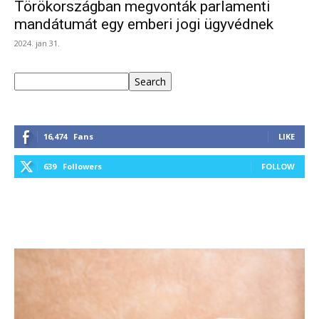
Törökországban megvonták parlamenti
mandátumát egy emberi jogi ügyvédnek
2024. jan 31.
Keresés
Search
16,474
Fans
LIKE
639
Followers
FOLLOW