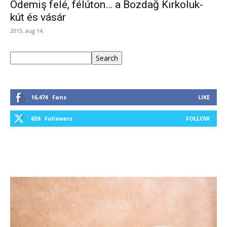
Ödemiş felé, félúton… a Bozdağ Kırkoluk-
kút és vásár
2015. aug 14.
Keresés
Search
16,474
Fans
LIKE
639
Followers
FOLLOW