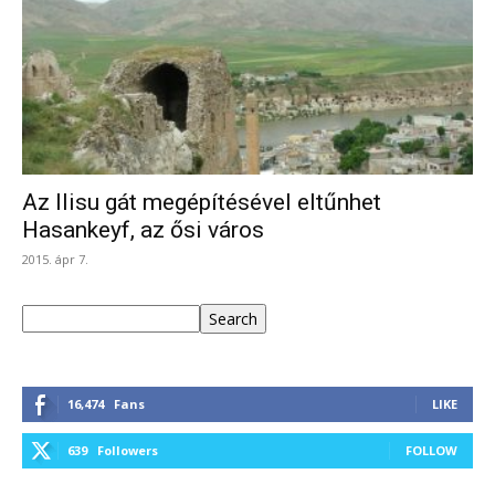
Az Ilisu gát megépítésével eltűnhet
Hasankeyf, az ősi város
2015. ápr 7.
Keresés
Search
16,474
Fans
LIKE
639
Followers
FOLLOW