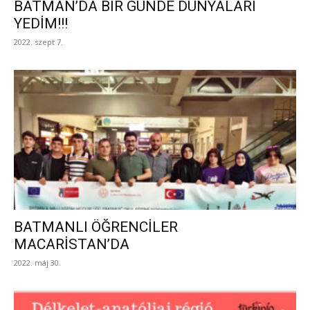
BATMAN’DA BİR GÜNDE DÜNYALARI
YEDİM!!!
2022. szept 7.
BATMANLI ÖĞRENCİLER
MACARİSTAN’DA
2022. máj 30.