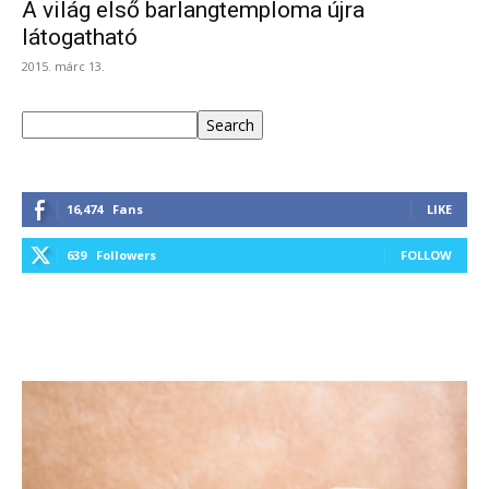
A világ első barlangtemploma újra
látogatható
2015. márc 13.
Keresés
Search
16,474
Fans
LIKE
639
Followers
FOLLOW