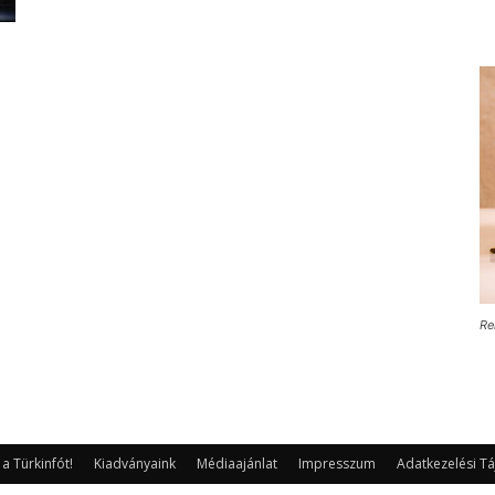
Re
 Türkinfót!
Kiadványaink
Médiaajánlat
Impresszum
Adatkezelési Tá