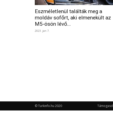
Eszméletlenül találták meg a
moldáv sofőrt, aki elmenekült az
M5-ösön lévő...
2023. jan 7.
© Turkinfo.hu 2020
Támogasd a