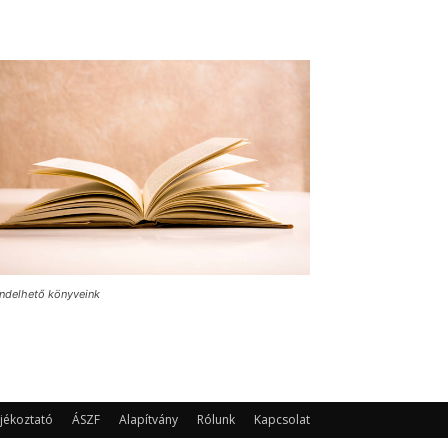
ndelhető könyveink
jékoztató
ÁSZF
Alapítvány
Rólunk
Kapcsolat