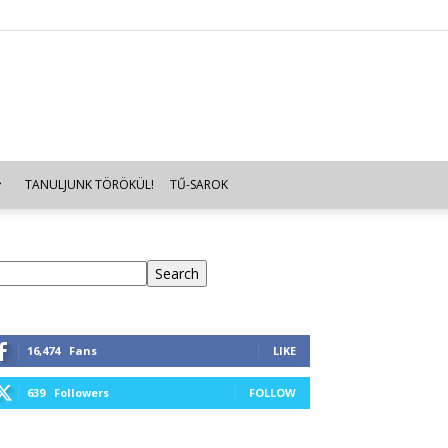
TANULJUNK TÖRÖKÜL!
TŰ-SAROK
eresés
Search
16,474
Fans
LIKE
639
Followers
FOLLOW