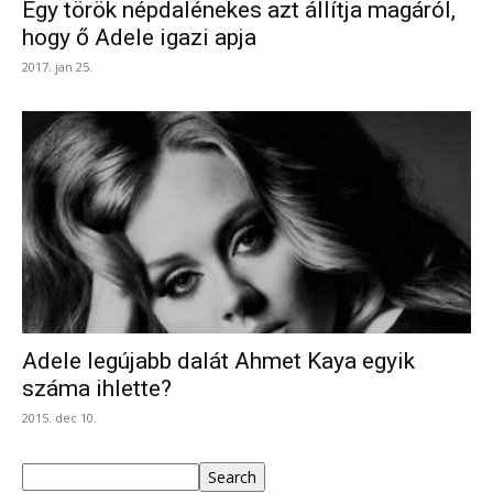
Egy török népdalénekes azt állítja magáról,
hogy ő Adele igazi apja
2017. jan 25.
Adele legújabb dalát Ahmet Kaya egyik
száma ihlette?
2015. dec 10.
Keresés
Search