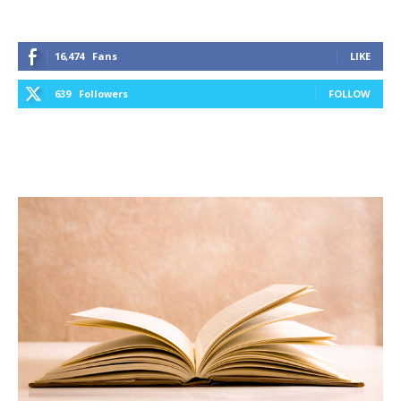
16,474
Fans
LIKE
639
Followers
FOLLOW