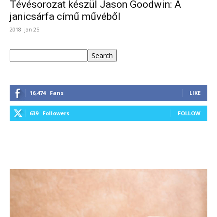
Tévésorozat készül Jason Goodwin: A
janicsárfa című művéből
2018. jan 25.
Keresés
Search
16,474
Fans
LIKE
639
Followers
FOLLOW