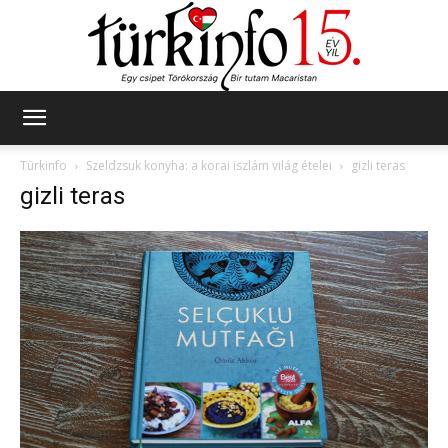
Türkinfo
Türkinfo
Szeldzsuk konyha: a korai iszlám világ ételei
gizli teras
gizli teras